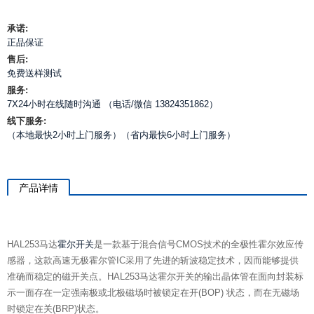
承诺:
正品保证
售后:
免费送样测试
服务:
7X24小时在线随时沟通 （电话/微信 13824351862）
线下服务:
（本地最快2小时上门服务）（省内最快6小时上门服务）
产品详情
HAL253马达
霍尔开关
是⼀款基于混合信号CMOS技术的全极性霍尔效应传
感器，这款高速无极霍尔管IC采⽤了先进的斩波稳定技术，因⽽能够提供
准确⽽稳定的磁开关点。HAL253马达霍尔开关的输出晶体管在⾯向封装标
⽰⼀⾯存在⼀定强南极或北极磁场时被锁定在开(BOP) 状态，⽽在⽆磁场
时锁定在关(BRP)状态。